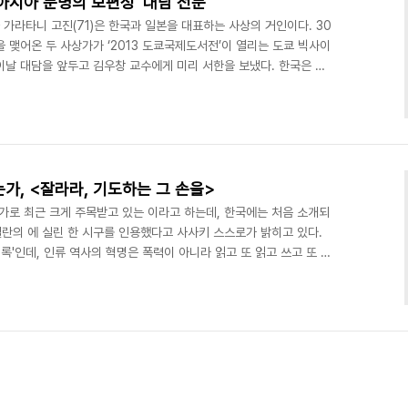
아시아 문명의 보편성' 대담 전문
 가라타니 고진(71)은 한국과 일본을 대표하는 사상의 거인이다. 30
 맺어온 두 사상가가 ‘2013 도쿄국제도서전’이 열리는 도쿄 빅사이
이날 대담을 앞두고 김우창 교수에게 미리 서한을 보냈다. 한국은 통
 각자 중국화를 진행했지만 그 양상은 달랐다. 한국이 ‘민심은 천
 반면 일본에서는 민심을 챙긴다든가 공개적으로 의견을 나누는 관
시위가 자주 일어나지만, 일본에서는 시위가 좀처럼 일어나지 않는 현
였다. 김 교수는 이에 대한 답으로 대담을 시작했다. 가..
가, <잘라라, 기도하는 그 손을>
가로 최근 크게 주목받고 있는 이라고 하는데, 한국에는 처음 소개되
첼란의 에 실린 한 시구를 인용했다고 사사키 스스로가 밝히고 있다.
록'인데, 인류 역사의 혁명은 폭력이 아니라 읽고 또 읽고 쓰고 또 고
사키는 "우리는 혁명으로부터 왔습니다"라고 말하면서 서구의 여섯
석자 혁명, 대혁명, 영국혁명, 프랑스혁명, 미국혁명, 러시아혁명이
논하는 것은 통상 '혁명'이라고 언급되지 않는 중세 해석자 혁명과 대
혁'을 말한다. 그러나 루터의 '개혁'은 "세..