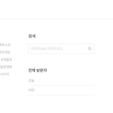
검색
파수꾼
좌의게임
세월호
일본영화
전체 방문자
식주의
오늘
어제