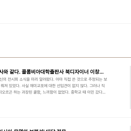
학술서적 북디자이너는 수도사와 같다. 콜롬비아대학출판사 북디자이너 이창재씨
신의 전시회 소식을 미리 알려왔다. 아마 직접 쓴 것으로 추정되는 보
뤄져 있었다. 사실 재미교포에 대한 선입견이 없지 않다. 그러나 직
오르곤 하는 과장된 쿨함, 느끼함이 없었다. 중학교 때 이민 갔다고
확했다. 물론 북디자인도 한국의 많은 학술서들과는 달리 아름다웠다.
 인스티튜트를 졸업한 이창재씨(49)는 두 군데 직장에서 면접을 봤
있어 프린트 디자인을 지향하는 이는 많지 않은 시절이었다. 콩데나스
한 거대 출판 기업이었다. 으리으리한 건물에 들어가니..