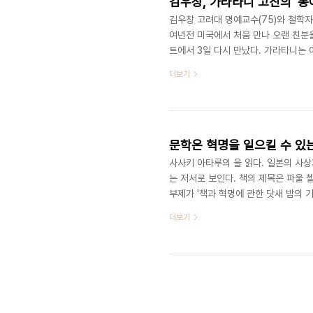
김우창, 가라타니 고진의 '동
김우창 고려대 명예교수(75)와 철학자
여년전 미국에서 처음 만나 오랜 친분을
트에서 3일 다시 만났다. 가라타니는 
일신라, 일본은 헤이안 시대를 거치면서
더보기
명’이라는 맹자의 왕도사상을 받아들인
습이 없었다. 이런 전통은 한국에서 
상으로 연결된다는 것이 가라타니의 논의
문학은 혁명을 일으킬 수 있는
사사키 아타루의 을 읽다. 일본의 사상
는 저서로 보인다. 책의 제목은 파울 
부제가 '책과 혁명에 관한 닷새 밤의 기
쳐 쓰는데서 비롯됐다고 주장한다. 사
더보기
가지 혁명을 언급하는데, 이는 중세 해
다. 그중에서도 이 책에서 중점적으로 
혁명이다. 먼저 대혁명은 루터의 종교'개