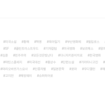
미국소설
황해
혁명
육아일기
부산영화제
필립로스
SF
클린트이스트우드
기자칼럼
미국영화
보르헤스
왕
김훈
민주주의
모든것은빛난다
다니자키준이치로
한국영화
마틴스콜세지
미국대선
홍상수
단편소설
가라타니고진
마리오바르가스요사
인종차별
일본문학
로마
우디앨런
채
고지전
헤밍웨이
슈퍼히어로