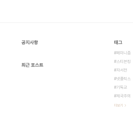
공지사항
태그
페미니즘
스티븐킹
최근 포스트
자서전
넷플릭스
기독교
제국주의
더보기